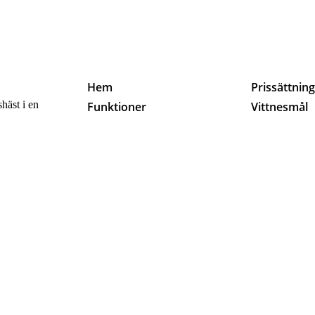
Hem
Prissättnin
häst i en
Funktioner
Vittnesmål