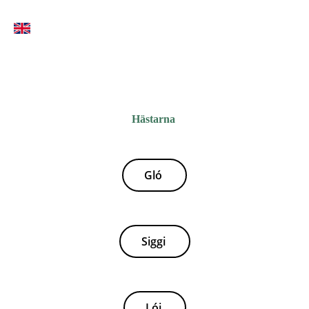
Hästarna
Gló
Siggi
Lói