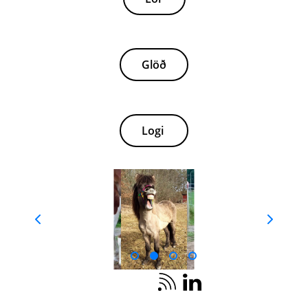
Glöð
Logi