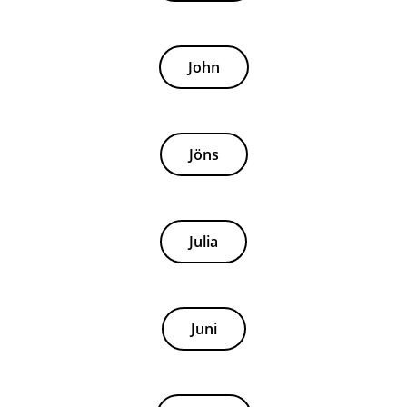
John
Jöns
Julia
Juni