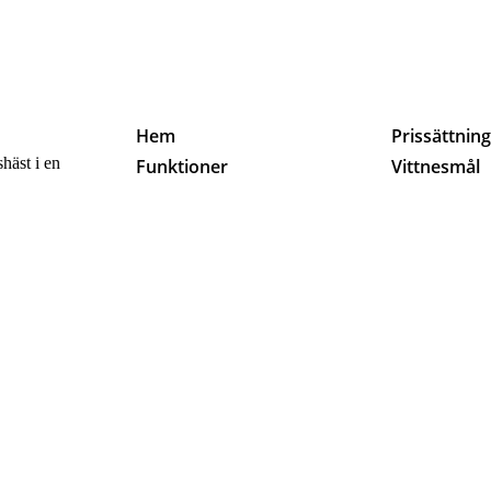
Hem
Prissättnin
häst i en
Funktioner
Vittnesmål