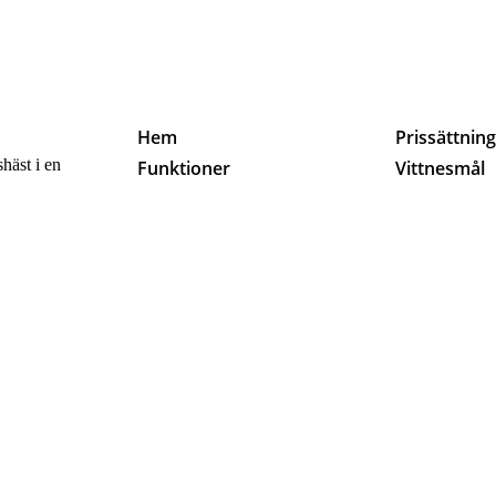
Hem
Prissättnin
häst i en
Funktioner
Vittnesmål