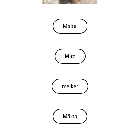
Malte
Mira
melker
Märta