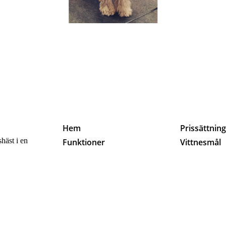
Hem
Prissättnin
häst i en
Funktioner
Vittnesmål