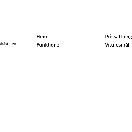
Hem
Prissättnin
häst i en
Funktioner
Vittnesmål