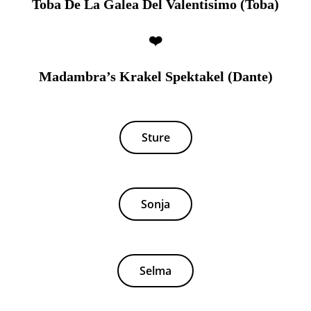
Toba De La Galea Del Valentisimo (Toba)
❤️
Madambra’s Krakel Spektakel (Dante)
Sture
Sonja
Selma