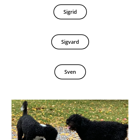
Sigrid
Sigvard
Sven