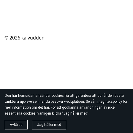
© 2026
kalvudden
Den här hemsidan använder cookies för att garantera att du får den bästa
tänkbara upplevelsen när du besöker webbplatsen. Se vår
integritetspolicy
för
mer information om det här. För att godkänna användningen av icke-
essentiella cookies, vänligen klicka "Jag håller med"
Avfärda
Jag håller med