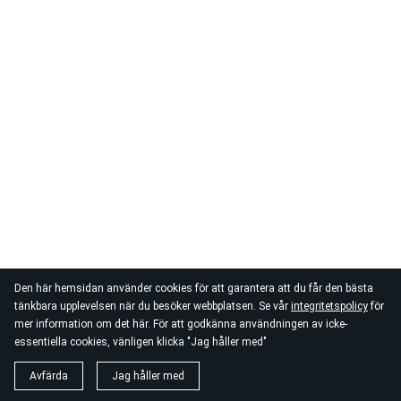
Den här hemsidan använder cookies för att garantera att du får den bästa
tänkbara upplevelsen när du besöker webbplatsen. Se vår
integritetspolicy
för
mer information om det här. För att godkänna användningen av icke-
essentiella cookies, vänligen klicka "Jag håller med"
Avfärda
Jag håller med