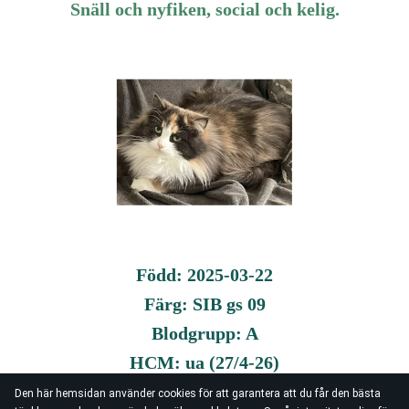
Snäll och nyfiken, social och kelig.
Född: 2025-03-22
Färg: SIB gs 09
Blodgrupp: A
HCM: ua (27/4-26)
PKD: fri via föräldrar + testad ua (27/4-26)
Den här hemsidan använder cookies för att garantera att du får den bästa