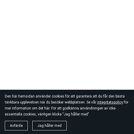
Den här hemsidan använder cookies för att garantera att du får den bästa
tänkbara upplevelsen när du besöker webbplatsen. Se vår
integritetspolicy
för
mer information om det här. För att godkänna användningen av icke-
essentiella cookies, vänligen klicka "Jag håller med"
Avfärda
Jag håller med