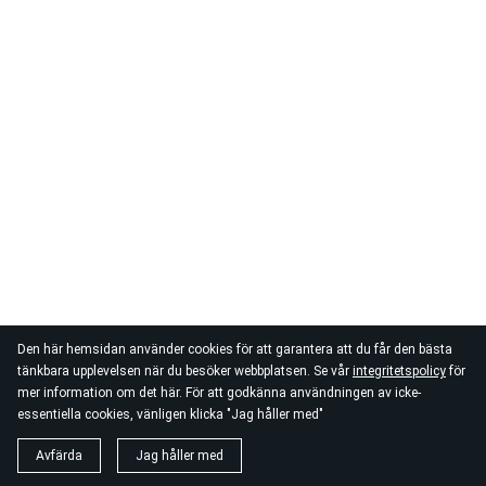
Den här hemsidan använder cookies för att garantera att du får den bästa
tänkbara upplevelsen när du besöker webbplatsen. Se vår
integritetspolicy
för
mer information om det här. För att godkänna användningen av icke-
essentiella cookies, vänligen klicka "Jag håller med"
Avfärda
Jag håller med