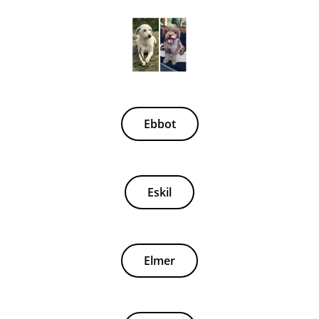
Ebbot
Eskil
Elmer