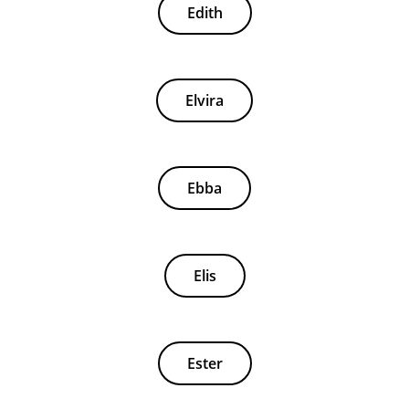
Edith
Elvira
Ebba
Elis
Ester