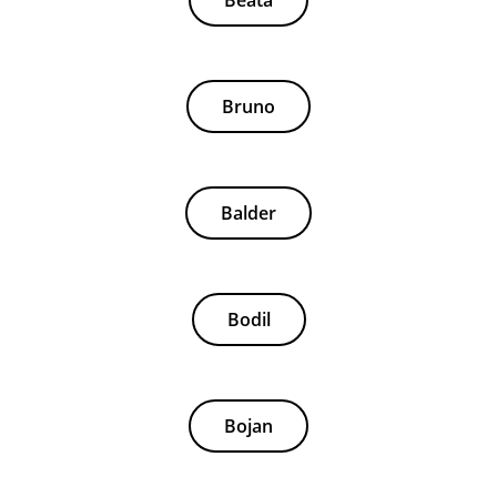
Beata
Bruno
Balder
Bodil
Bojan