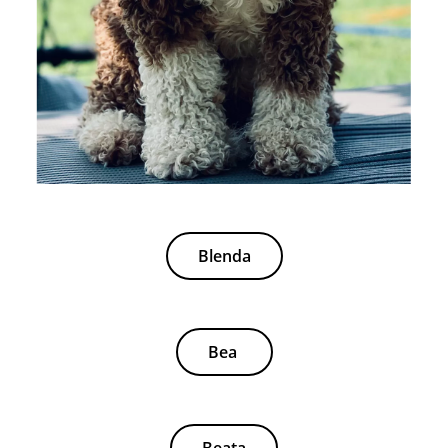
Blenda
Bea