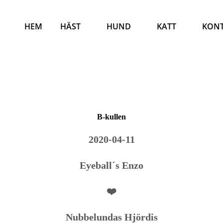
HEM
HÄST
HUND
KATT
KON
B-kullen
2020-04-11
Eyeball´s Enzo
❤️
Nubbelundas Hjördis