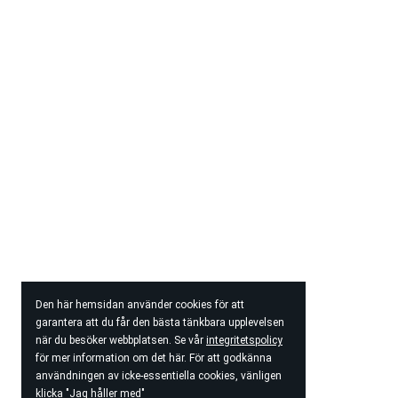
Den här hemsidan använder cookies för att
garantera att du får den bästa tänkbara upplevelsen
när du besöker webbplatsen. Se vår
integritetspolicy
för mer information om det här. För att godkänna
användningen av icke-essentiella cookies, vänligen
klicka "Jag håller med"