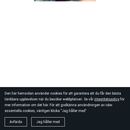
Den här hemsidan använder cookies för att garantera att du får den bästa
tänkbara upplevelsen när du besöker webbplatsen. Se vår
integritetspolicy
för
mer information om det här. För att godkänna användningen av icke-
essentiella cookies, vänligen klicka "Jag håller med"
Avfärda
Jag håller med