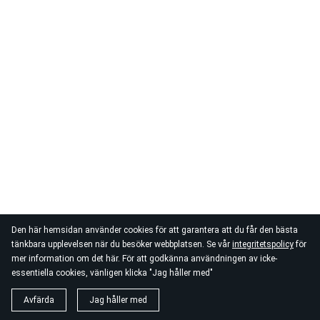
Den här hemsidan använder cookies för att garantera att du får den bästa
tänkbara upplevelsen när du besöker webbplatsen. Se vår
integritetspolicy
för
mer information om det här. För att godkänna användningen av icke-
essentiella cookies, vänligen klicka "Jag håller med"
Avfärda
Jag håller med