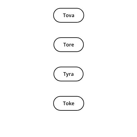
Tova
Tore
Tyra
Toke