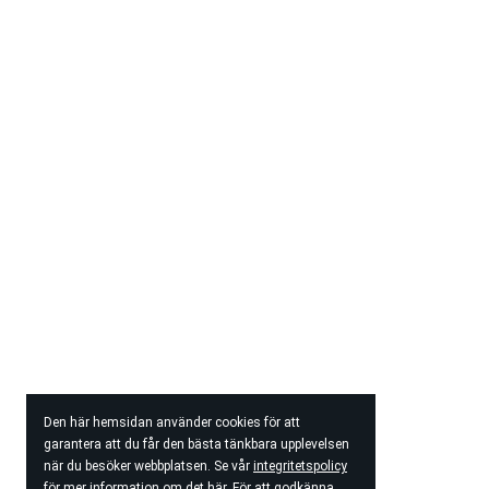
Den här hemsidan använder cookies för att
garantera att du får den bästa tänkbara upplevelsen
när du besöker webbplatsen. Se vår
integritetspolicy
för mer information om det här. För att godkänna