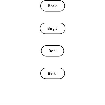
Börje
Birgit
Boel
Bertil