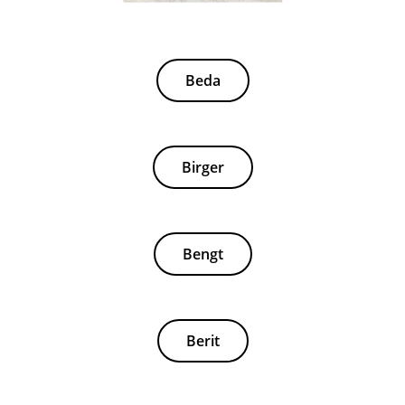
Beda
Birger
Bengt
Berit