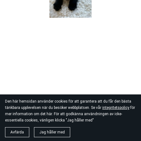
Den här hemsidan använder cookies för att garantera att du får den bästa
tänkbara upplevelsen när du besöker webbplatsen. Se vår
integritetspolicy
för
mer information om det här. För att godkänna användningen av icke-
essentiella cookies, vänligen klicka "Jag håller med"
Avfärda
Jag håller med