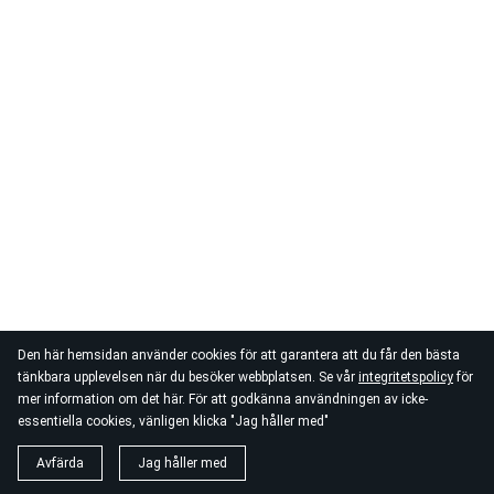
Den här hemsidan använder cookies för att garantera att du får den bästa
tänkbara upplevelsen när du besöker webbplatsen. Se vår
integritetspolicy
för
mer information om det här. För att godkänna användningen av icke-
essentiella cookies, vänligen klicka "Jag håller med"
Avfärda
Jag håller med