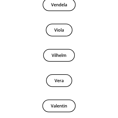
Vendela
Viola
Vilhelm
Vera
Valentin