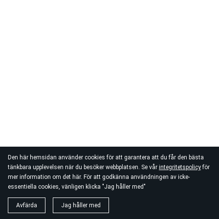
Den här hemsidan använder cookies för att garantera att du får den bästa
tänkbara upplevelsen när du besöker webbplatsen. Se vår
integritetspolicy
för
mer information om det här. För att godkänna användningen av icke-
essentiella cookies, vänligen klicka "Jag håller med"
Avfärda
Jag håller med