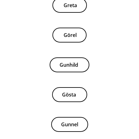
Greta
Görel
Gunhild
Gösta
Gunnel