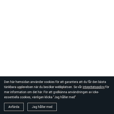
Den här hemsidan använder cookies för att garantera att du får den bästa
tänkbara upplevelsen när du besöker webbplatsen. Se vår
integritetspolicy
för
mer information om det här. För att godkänna användningen av icke-
essentiella cookies, vänligen klicka "Jag håller med"
Avfärda
Jag håller med