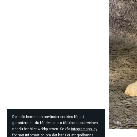
Den här hemsidan använder cookies för att
garantera att du får den bästa tänkbara upplevelsen
när du besöker webbplatsen. Se vår
integritetspolicy
för mer information om det här. För att godkänna