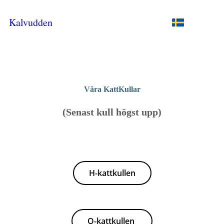
Kalvudden
Våra KattKullar
(Senast kull högst upp)
H-kattkullen
O-kattkullen