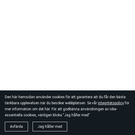
Den här hemsidan använder cookies för att garantera att du får den bästa
tänkbara upplevelsen när du besöker webbplatsen. Se vår
integritetspolicy
för
mer information om det här. För att godkänna användningen av icke-
essentiella cookies, vänligen klicka "Jag håller med"
Avfärda
Jag håller med