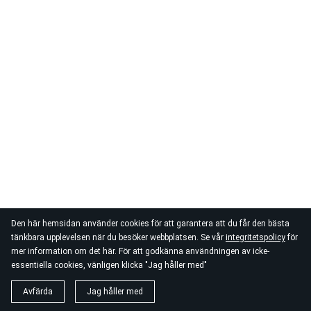
Den här hemsidan använder cookies för att garantera att du får den bästa
tänkbara upplevelsen när du besöker webbplatsen. Se vår
integritetspolicy
för
mer information om det här. För att godkänna användningen av icke-
essentiella cookies, vänligen klicka "Jag håller med"
Avfärda
Jag håller med