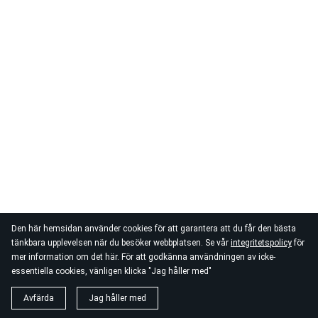
Den här hemsidan använder cookies för att garantera att du får den bästa
tänkbara upplevelsen när du besöker webbplatsen. Se vår
integritetspolicy
för
mer information om det här. För att godkänna användningen av icke-
essentiella cookies, vänligen klicka "Jag håller med"
Avfärda
Jag håller med