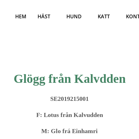
HEM
HÄST
HUND
KATT
KON
Glögg från Kalvdden
SE2019215001
F: Lotus från Kalvudden
M: Glo frá Einhamri