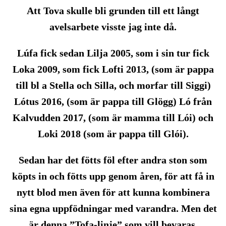
Att Tova skulle bli grunden till ett långt
avelsarbete visste jag inte då.
Lúfa fick sedan Lilja 2005, som i sin tur fick
Loka 2009, som fick Lofti 2013, (som är pappa
till bl a Stella och Silla, och morfar till Siggi)
Lótus 2016, (som är pappa till Glögg) Ló från
Kalvudden 2017, (som är mamma till Lói) och
Loki 2018 (som är pappa till Glói).
Sedan har det fötts föl efter andra ston som
köpts in och fötts upp genom åren, för att få in
nytt blod men även för att kunna kombinera
sina egna uppfödningar med varandra. Men det
är denna ”Tofa-linje” som vill bevaras.