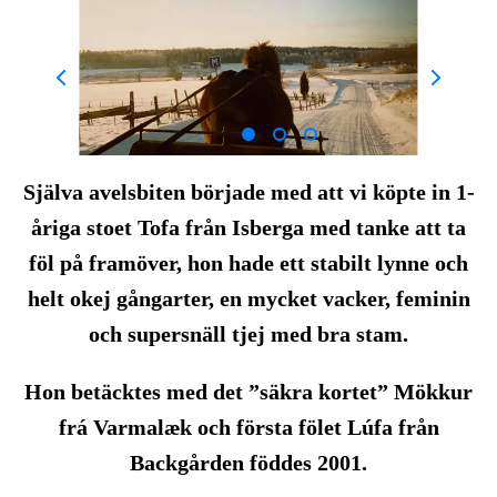
Själva avelsbiten började med att vi köpte in 1-
åriga stoet Tofa från Isberga med tanke att ta
föl på framöver, hon hade ett stabilt lynne och
helt okej gångarter, en mycket vacker, feminin
och supersnäll tjej med bra stam.
Hon betäcktes med det ”säkra kortet” Mökkur
frá Varmalæk och första fölet Lúfa från
Backgården föddes 2001.