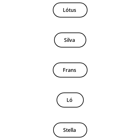
Lótus
Silva
Frans
Ló
Stella