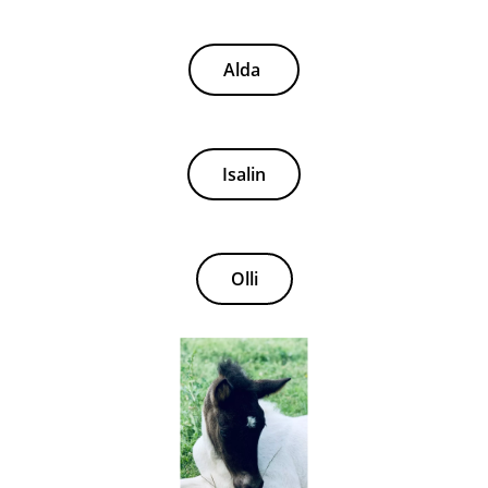
Alda
Isalin
Olli