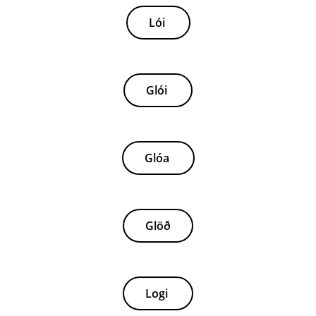
Lói
Glói
Glóa
Glöð
Logi