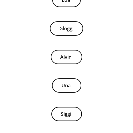
Lóa
Glögg
Alvin
Una
Siggi