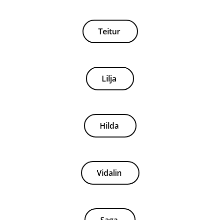
Teitur
Lilja
Hilda
Vidalin