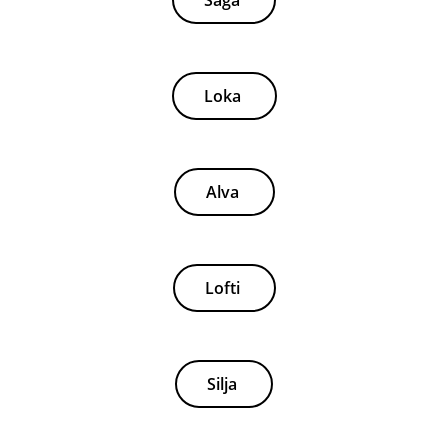
Saga
Loka
Alva
Lofti
Silja