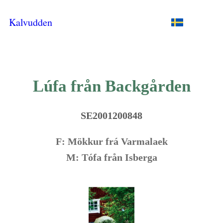
Kalvudden
Lúfa från Backgården
SE2001200848
F: Mökkur frá Varmalaek
M: Tófa från Isberga