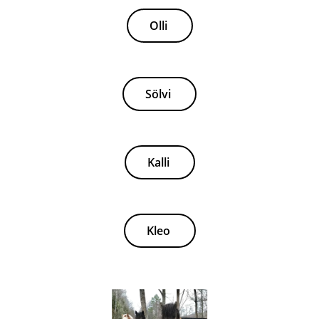
Olli
Sölvi
Kalli
Kleo