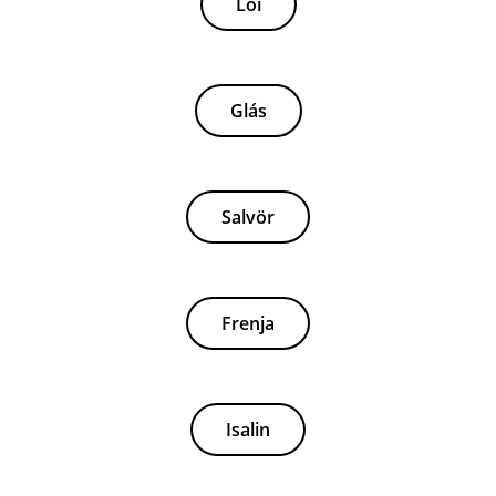
Lói
Glás
Salvör
Frenja
Isalin