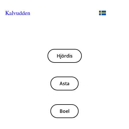
Kalvudden
Hjördis
Asta
Boel